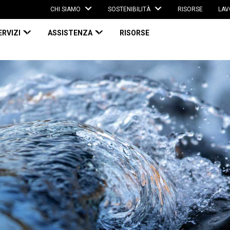
CHI SIAMO
SOSTENIBILITÀ
RISORSE
LAV
ERVIZI
ASSISTENZA
RISORSE