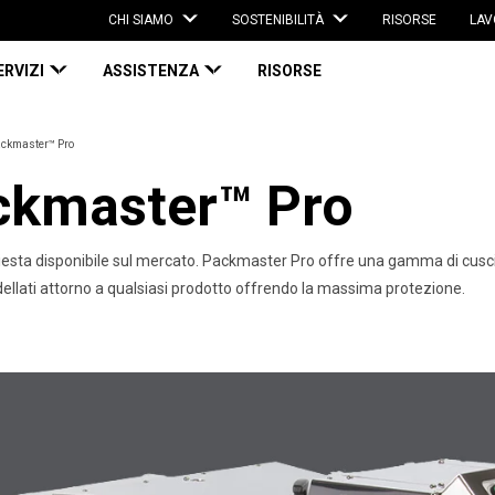
CHI SIAMO
SOSTENIBILITÀ
RISORSE
LAV
ERVIZI
ASSISTENZA
RISORSE
ckmaster™ Pro
kmaster™ Pro
hiesta disponibile sul mercato. Packmaster Pro offre una gamma di cuscine
ellati attorno a qualsiasi prodotto offrendo la massima protezione.