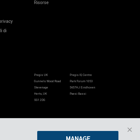
Risorse
privacy
i di
Pregis UK
Pregis IQ Centre
Gunnels Wood Road
Park Forum 1053
Stevenage
5657HJ Eindhoven
Herts, UK
Paesi Bassi
SG1 2DG
Pregis GmbH
Rheinpromenade 13
40789 Monheim am Rhein
MANAGE
Deutschland