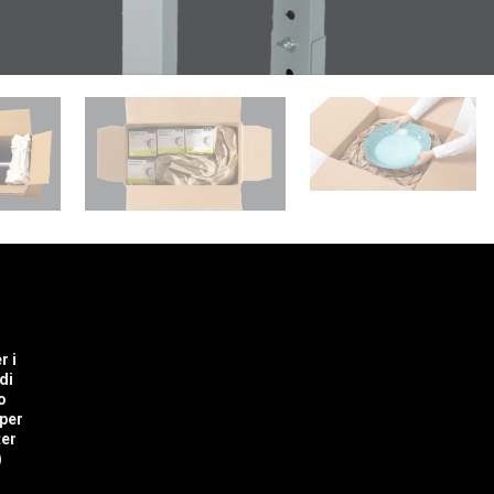
r i
di
o
 per
er
)