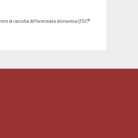
®
ammi di raccolta differenziata domestica (FSC