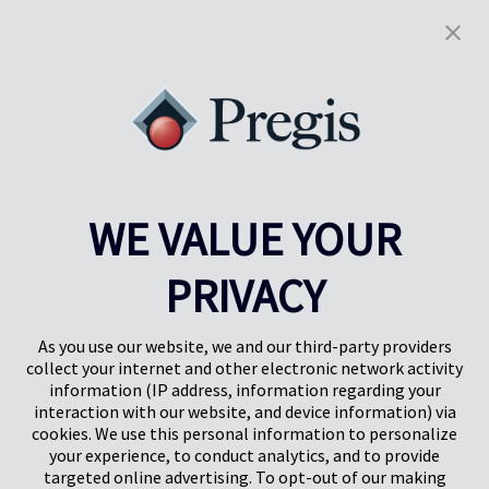
Risultati
1-20
of
190
INDIETRO
AVANTI
1
2
3
4
WE VALUE YOUR
PRIVACY
Pregis UK
Pregis IQ Centre
Gunnels Wood Road
Park Forum 1053
Stevenage
5657HJ Eindhoven
As you use our website, we and our third-party providers
Herts, UK
Paesi Bassi
collect your internet and other electronic network activity
SG1 2DG
information (IP address, information regarding your
interaction with our website, and device information) via
cookies. We use this personal information to personalize
Pregis GmbH
your experience, to conduct analytics, and to provide
Rheinpromenade 13
targeted online advertising. To opt-out of our making
40789 Monheim am Rhein