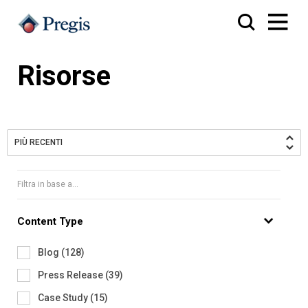
Risorse
PIÙ RECENTI
Filtra in base a...
Content Type
Blog
(
128
)
Press Release
(
39
)
Case Study
(
15
)