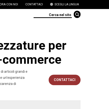
ORA CON NOI
CONTATTACI
SCEGLI LA LINGUA
ezzature per
'e-commerce
i articoli grandi e
i e un'esperienza
CONTATTACI
 carenza di