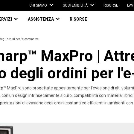
CHI SIAMO
SOSTENIBILITÀ
RISORSE
LAV
ERVIZI
ASSISTENZA
RISORSE
egli ordini per l'e-commerce
harp™ MaxPro | Attr
 degli ordini per l
p™ MaxPro sono progettate appositamente per l'evasione di alti volumi d
con un design intrinsecamente sicuro, compatibilità con materiali ibrid
prestazioni di evasione degli ordini costanti ed efficienti in ambienti con