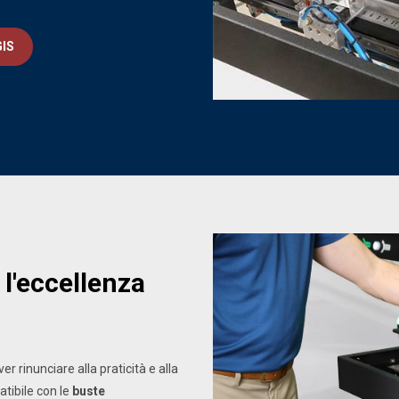
IS
 l'eccellenza
r rinunciare alla praticità e alla
atibile con le
buste