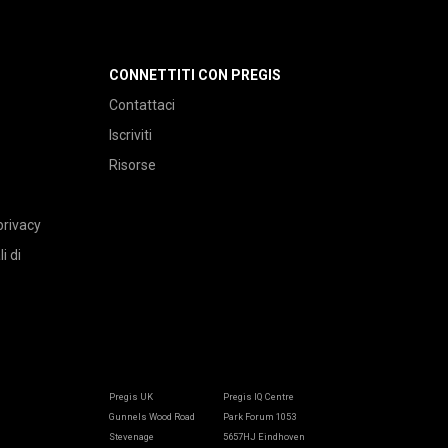
CONNETTITI CON PREGIS
Contattaci
Iscriviti
Risorse
privacy
i di
Pregis UK
Pregis IQ Centre
Gunnels Wood Road
Park Forum 1053
Stevenage
5657HJ Eindhoven