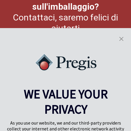
sull'imballaggio?
Contattaci, saremo felici di
aiutarti
CONTATTACI
WE VALUE YOUR
PRIVACY
Pregis UK
Pregis IQ Centre
Gunnels Wood Road
Park Forum 1053
Stevenage
5657HJ Eindhoven
As you use our website, we and our third-party providers
Herts, UK
Paesi Bassi
collect your internet and other electronic network activity
SG1 2DG