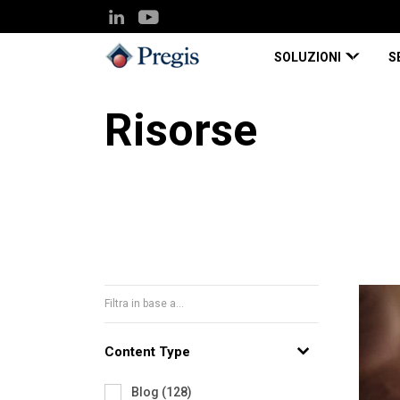
SOLUZIONI
S
Risorse
Filtra in base a...
Content Type
Blog
(
128
)