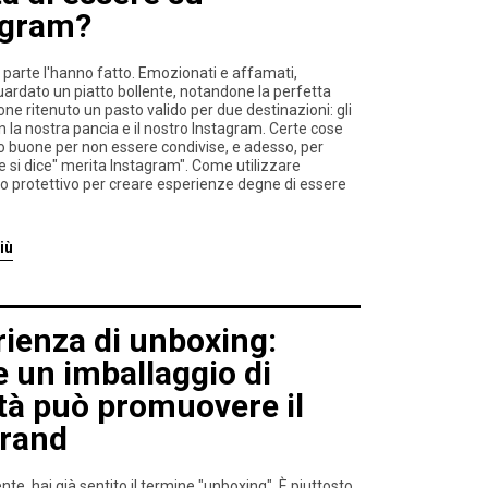
agram?
parte l'hanno fatto. Emozionati e affamati,
rdato un piatto bollente, notandone la perfetta
ne ritenuto un pasto valido per due destinazioni: gli
 la nostra pancia e il nostro Instagram. Certe cose
 buone per non essere condivise, e adesso, per
 si dice" merita Instagram". Come utilizzare
io protettivo per creare esperienze degne di essere
iù
ienza di unboxing:
 un imballaggio di
tà può promuovere il
brand
te, hai già sentito il termine "unboxing". È piuttosto