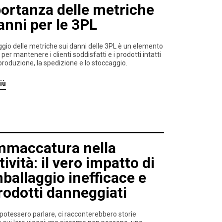
ortanza delle metriche
anni per le 3PL
ggio delle metriche sui danni delle 3PL è un elemento
er mantenere i clienti soddisfatti e i prodotti intatti
produzione, la spedizione e lo stoccaggio.
iù
mmaccatura nella
tività: il vero impatto di
ballaggio inefficace e
rodotti danneggiati
 potessero parlare, ci racconterebbero storie