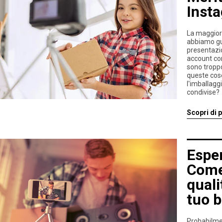
Inst
La maggior 
abbiamo gua
presentazio
account con
sono troppo
queste cose
l'imballagg
condivise?
Scopri di p
Esper
Come
quali
tuo 
Probabilmen