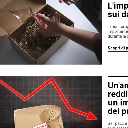
L'imp
sui d
Il monitora
importante p
durante la 
Scopri di p
Un'a
reddi
un im
dei p
Se i pacchi