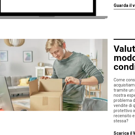
Guarda il 
Valut
modo 
condi
Come consu
acquistiamo 
tramite un 
nostra espe
problema di
vendite di 
protettivo 
recensito e
stessa?
Scarica il