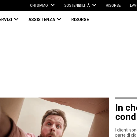
CHI SIAMO
SOSTENIBILITÀ
RISORSE
LAV
ERVIZI
ASSISTENZA
RISORSE
In ch
condi
I clienti so
parte di ci