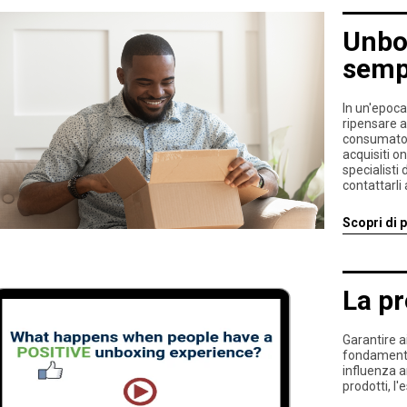
Unbox
sempr
In un'epoca
ripensare a
consumator
acquisiti on
specialisti
contattarli 
Scopri di p
La p
Garantire a
fondamental
influenza a
prodotti, l'