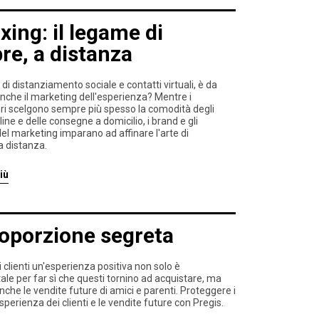
ing: il legame di
e, a distanza
 di distanziamento sociale e contatti virtuali, è da
nche il marketing dell'esperienza? Mentre i
i scelgono sempre più spesso la comodità degli
line e delle consegne a domicilio, i brand e gli
 del marketing imparano ad affinare l'arte di
a distanza.
iù
roporzione segreta
i clienti un'esperienza positiva non solo è
e per far sì che questi tornino ad acquistare, ma
nche le vendite future di amici e parenti. Proteggere i
esperienza dei clienti e le vendite future con Pregis.