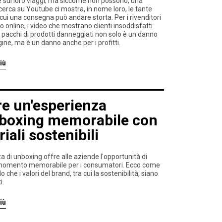
 sui loro viaggi; ma siccome non possono, una
cerca su Youtube ci mostra, in nome loro, le tante
cui una consegna può andare storta. Per i rivenditori
 online, i video che mostrano clienti insoddisfatti
pacchi di prodotti danneggiati non solo è un danno
ine, ma è un danno anche per i profitti.
iù
e un'esperienza
nboxing memorabile con
iali sostenibili
a di unboxing offre alle aziende l'opportunità di
momento memorabile per i consumatori. Ecco come
 che i valori del brand, tra cui la sostenibilità, siano
i.
iù