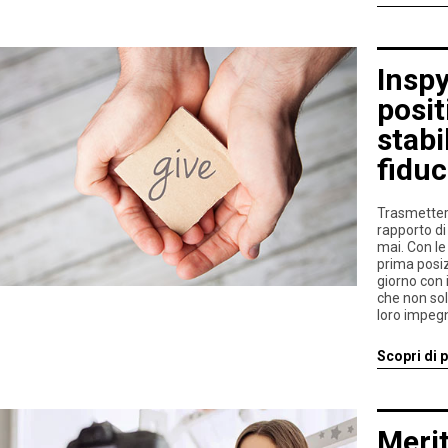
Inspy
posit
stabi
fiduc
Trasmettere
rapporto di
mai. Con le
prima posiz
giorno con 
che non sol
loro impegno
Scopri di p
Merit