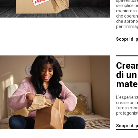
spaventose
semplice ri
maniere in 
che operano
che aprono 
per l'immag
Scopri di p
Crear
di u
mater
L'esperienz
creare un 
fare in modo
protagonist
Scopri di p