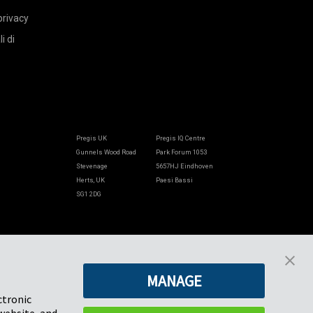
privacy
i di
Pregis UK
Pregis IQ Centre
Gunnels Wood Road
Park Forum 1053
Stevenage
5657HJ Eindhoven
Herts, UK
Paesi Bassi
SG1 2DG
Pregis GmbH
Rheinpromenade 13
40789 Monheim am Rhein
MANAGE
Deutschland
Geschäftsführer: K. J. Baudhuin,
ctronic
D. K. LaVanWay, L. Darnell