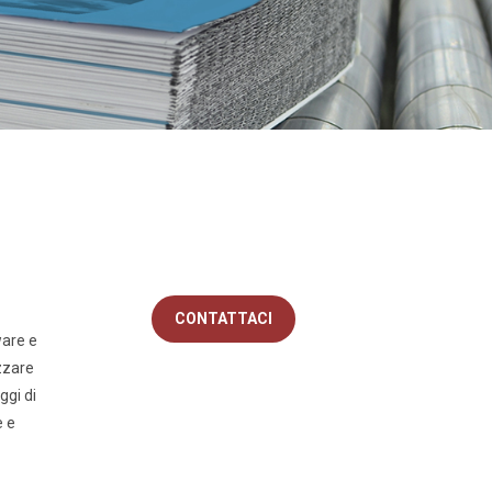
CONTATTACI
ware e
izzare
ggi di
e e