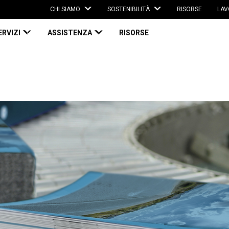
CHI SIAMO
SOSTENIBILITÀ
RISORSE
LAV
ERVIZI
ASSISTENZA
RISORSE